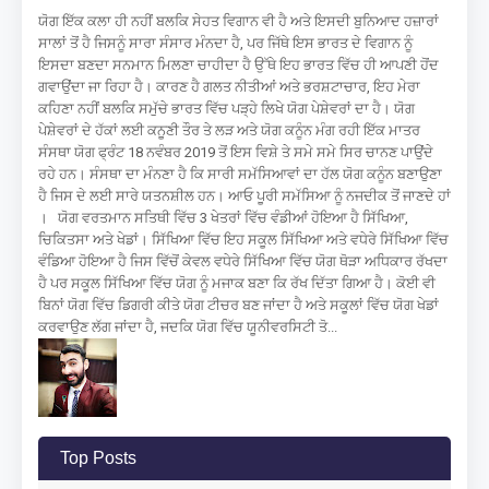
ਯੋਗ ਇੱਕ ਕਲਾ ਹੀ ਨਹੀਂ ਬਲਕਿ ਸੇਹਤ ਵਿਗਾਨ ਵੀ ਹੈ ਅਤੇ ਇਸਦੀ ਬੁਨਿਆਦ ਹਜ਼ਾਰਾਂ
ਸਾਲਾਂ ਤੋਂ ਹੈ ਜਿਸਨੂੰ ਸਾਰਾ ਸੰਸਾਰ ਮੰਨਦਾ ਹੈ, ਪਰ ਜਿੱਥੇ ਇਸ ਭਾਰਤ ਦੇ ਵਿਗਾਨ ਨੂੰ
ਇਸਦਾ ਬਣਦਾ ਸਨਮਾਨ ਮਿਲਣਾ ਚਾਹੀਦਾ ਹੈ ਉੱਥੇ ਇਹ ਭਾਰਤ ਵਿੱਚ ਹੀ ਆਪਣੀ ਹੋਂਦ
ਗਵਾਉਂਦਾ ਜਾ ਰਿਹਾ ਹੈ। ਕਾਰਣ ਹੈ ਗਲਤ ਨੀਤੀਆਂ ਅਤੇ ਭਰਸ਼ਟਾਚਾਰ, ਇਹ ਮੇਰਾ
ਕਹਿਣਾ ਨਹੀਂ ਬਲਕਿ ਸਮੁੱਚੇ ਭਾਰਤ ਵਿੱਚ ਪੜ੍ਹੇ ਲਿਖੇ ਯੋਗ ਪੇਸ਼ੇਵਰਾਂ ਦਾ ਹੈ। ਯੋਗ
ਪੇਸ਼ੇਵਰਾਂ ਦੇ ਹੱਕਾਂ ਲਈ ਕਨੂਣੀ ਤੌਰ ਤੇ ਲੜ ਅਤੇ ਯੋਗ ਕਨੂੰਨ ਮੰਗ ਰਹੀ ਇੱਕ ਮਾਤਰ
ਸੰਸਥਾ ਯੋਗ ਫ੍ਰੰਟ 18 ਨਵੰਬਰ 2019 ਤੋਂ ਇਸ ਵਿਸ਼ੇ ਤੇ ਸਮੇ ਸਮੇ ਸਿਰ ਚਾਨਣ ਪਾਉਂਦੇ
ਰਹੇ ਹਨ। ਸੰਸਥਾ ਦਾ ਮੰਨਣਾ ਹੈ ਕਿ ਸਾਰੀ ਸਮੱਸਿਆਵਾਂ ਦਾ ਹੱਲ ਯੋਗ ਕਨੂੰਨ ਬਣਾਉਣਾ
ਹੈ ਜਿਸ ਦੇ ਲਈ ਸਾਰੇ ਯਤਨਸ਼ੀਲ ਹਨ। ਆਓ ਪੂਰੀ ਸਮੱਸਿਆ ਨੂੰ ਨਜਦੀਕ ਤੋਂ ਜਾਣਦੇ ਹਾਂ
। ਯੋਗ ਵਰਤਮਾਨ ਸਤਿਥੀ ਵਿੱਚ 3 ਖੇਤਰਾਂ ਵਿੱਚ ਵੰਡੀਆਂ ਹੋਇਆ ਹੈ ਸਿੱਖਿਆ,
ਚਿਕਿਤਸਾ ਅਤੇ ਖੇਡਾਂ। ਸਿੱਖਿਆ ਵਿੱਚ ਇਹ ਸਕੂਲ ਸਿੱਖਿਆ ਅਤੇ ਵਧੇਰੇ ਸਿੱਖਿਆ ਵਿੱਚ
ਵੰਡਿਆ ਹੋਇਆ ਹੈ ਜਿਸ ਵਿੱਚੋਂ ਕੇਵਲ ਵਧੇਰੇ ਸਿੱਖਿਆ ਵਿੱਚ ਯੋਗ ਥੋੜਾ ਅਧਿਕਾਰ ਰੱਖਦਾ
ਹੈ ਪਰ ਸਕੂਲ ਸਿੱਖਿਆ ਵਿੱਚ ਯੋਗ ਨੂੰ ਮਜਾਕ ਬਣਾ ਕਿ ਰੱਖ ਦਿੱਤਾ ਗਿਆ ਹੈ। ਕੋਈ ਵੀ
ਬਿਨਾਂ ਯੋਗ ਵਿੱਚ ਡਿਗਰੀ ਕੀਤੇ ਯੋਗ ਟੀਚਰ ਬਣ ਜਾਂਦਾ ਹੈ ਅਤੇ ਸਕੂਲਾਂ ਵਿੱਚ ਯੋਗ ਖੇਡਾਂ
ਕਰਵਾਉਣ ਲੱਗ ਜਾਂਦਾ ਹੈ, ਜਦਕਿ ਯੋਗ ਵਿੱਚ ਯੂਨੀਵਰਸਿਟੀ ਤੋ...
Top Posts