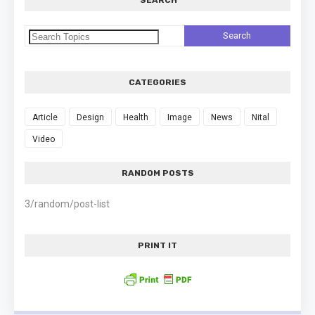
SEARCH
है। 1. प्रणामासन (Pranamasana - The Prayer Pose) सूरज की
तरफ चेहरा करके सीधे खड़े हों और दोनों को पैरों को मिला...
CATEGORIES
Feet Joints - Yoga Anatomy
Must check Part One for Detail Feet Bones.
Article
Design
Health
Image
News
Nital
Video
RANDOM POSTS
3/random/post-list
PRINT IT