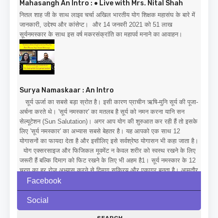
Mahasangh An Intro : ● Live with Mrs. Nital Shah
नितल शाह जी के साथ लाइव चर्चा अखिल भारतीय योग शिक्षक महासंघ के बारे में
जानकारी, उद्देश्य और कांसेप्ट। और 14 जनवरी 2021 को 51 लाख
सूर्यनमस्कार के साथ इस वर्ष मकरसंक्रांति का महापर्व मनाने का आवाहन।
Surya Namaskaar : An Intro
सूर्य ऊर्जा का सबसे बड़ा स्रोत है। इसी कारण प्राचीन ऋषि-मुनि सूर्य की पूजा-
अर्चना करते थे। 'सूर्य नमस्कार' का मतलब है सूर्य को नमन करना यानि सन
सेल्यूटेशन (Sun Salutation)। अगर आप योग की शुरुआत कर रही हैं तो इसके
लिए 'सूर्य नमस्कार' का अभ्यास सबसे बेहतर है। यह आपको एक साथ 12
योगासनों का फायदा देता है और इसीलिए इसे सर्वश्रेष्ठ योगासन भी कहा जाता है।
योग एक्सरसाइज और फिजिकल मूवमेंट न केवल शरीर को स्वस्थ रखने के लिए
जरूरी हैं बल्कि दिमाग को फिट रखने के लिए भी अहम है1। सूर्य नमस्कार के 12
चरण का हर रोज अभ्यास करने से दिमाग सक्रिय और एकाग्र बनता है। आमतौर
पर इसका अभ्यास सुबह खाली पेट किया जाता है। सुबह के समय खुली जगह पर
Facebook
इसे करें, जहां आपको ताजा हवा मिले। सूर्य नमस्कार कैसे करें? (How To Do
Surya Namaskar In Correct Posture) सूर्य नमस्कार 12 योगासनों से
Social
मिलकर बना होता है। यहां स्टेप-बाई-स्टेप गाइड (step by step guide) दी गई