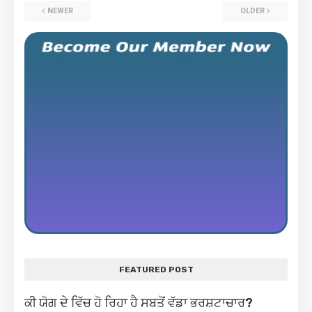
NEWER
OLDER
FEATURED POST
ਕੀ ਯੋਗ ਦੇ ਵਿੱਚ ਹੋ ਰਿਹਾ ਹੈ ਸਬਤੋਂ ਵੱਡਾ ਭਰਸ਼ਟਾਚਾਰ?