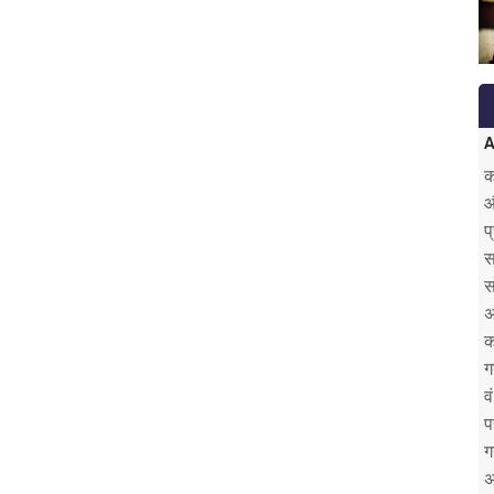
A
क
औ
प
स
स
अ
क
ग
व
प
ग
अ