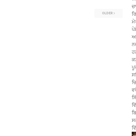
ਚਾ
OLDER
ਰ
ਮੇ
ਪੇ
ਅਤ
ਨਵ
ਹਨ
ਕ
ਪੂ
ਸਤ
ਚ
ਵਧ
ਸ
ਵਿ
ਬਿ
ਸਕ
ਵਿ