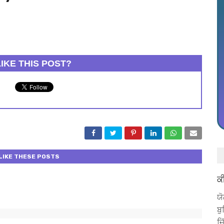
IKE THIS POST?
LIKE THESE POSTS
ਕ
ਯ
ਬੁ
ਜ